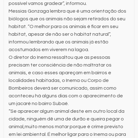
possível vamos gradear”, informou.
Messias Gonzaga lembra que é uma orientação dos
biólogos que os animais não sejam retirados do seu
habitat. “O melhor para os animais é ficar em seu
habitat, apesar de não ser o habitat natural”,
informou lembrando que os animais já estão
acostumados em viverem na lagoa.
O diretor do Inema ressaltou que as pessoas
precisam ter consciência de não maltratar os
animais, e caso esses apareçam em bairros e
localidades habitadas, o Inema ou Corpo de
Bombeiros deverá ser comunicado, assim como
aconteceu há alguns dias com o aparecimento de
um jacaré no bairro Subaé.
“Se aparecer algum animal deste em outro local da
cidade, ninguém dê uma de durão e queira pegar o
animal,muito menos matar porque é crime previsto
em lei ambiental. É melhor ligar para o Inema ou para