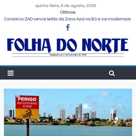
quinta-feira, 6 de agosto, 2026
Últimos:
Consórcio ZAD vence leilão da Zona Azul na B3 e vai modernizar
estacionamento rotativo de Feira de Santana
Programa Speak Up reúne estudantes da rede municipal em
oficina pedagógica
Estudante de Salvador é selecionada para intercâmbio em
tecnologia na China
FIEB lança Comitê das Cadeias Química e Petroquímica com o
objetivo de fortalecer o setor na Bahia
Nordeste deve produzir mais de 1 milhão de toneladas de
algodão pela primeira vez, aponta Etene