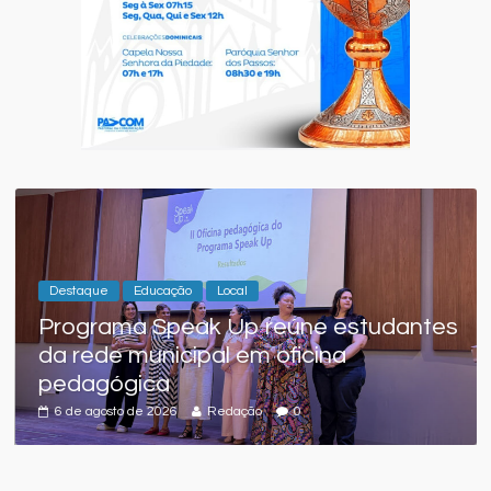
Destaque
Educação
Local
Programa Speak Up reúne estudantes
da rede municipal em oficina
pedagógica
6 de agosto de 2026
Redação
0