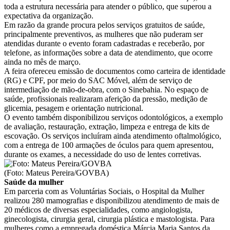
toda a estrutura necessária para atender o público, que superou a
expectativa da organização.
Em razão da grande procura pelos serviços gratuitos de saúde,
principalmente preventivos, as mulheres que não puderam ser
atendidas durante o evento foram cadastradas e receberão, por
telefone, as informações sobre a data de atendimento, que ocorre
ainda no mês de março.
A feira ofereceu emissão de documentos como carteira de identidade
(RG) e CPF, por meio do SAC Móvel, além de serviço de
intermediação de mão-de-obra, com o Sinebahia. No espaço de
saúde, profissionais realizaram aferição da pressão, medição de
glicemia, pesagem e orientação nutricional.
O evento também disponibilizou serviços odontológicos, a exemplo
de avaliação, restauração, extração, limpeza e entrega de kits de
escovação. Os serviços incluíram ainda atendimento oftalmológico,
com a entrega de 100 armações de óculos para quem apresentou,
durante os exames, a necessidade do uso de lentes corretivas.
(Foto: Mateus Pereira/GOVBA)
Saúde da mulher
Em parceria com as Voluntárias Sociais, o Hospital da Mulher
realizou 280 mamografias e disponibilizou atendimento de mais de
20 médicos de diversas especialidades, como angiologista,
ginecologista, cirurgia geral, cirurgia plástica e mastologista. Para
mulheres como a empregada doméstica Márcia Maria Santos da