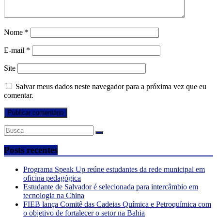
Nome
*
E-mail
*
Site
Salvar meus dados neste navegador para a próxima vez que eu
comentar.
Posts recentes
Programa Speak Up reúne estudantes da rede municipal em
oficina pedagógica
Estudante de Salvador é selecionada para intercâmbio em
tecnologia na China
FIEB lança Comitê das Cadeias Química e Petroquímica com
o objetivo de fortalecer o setor na Bahia