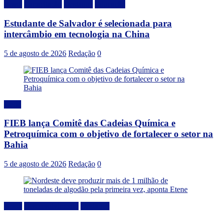
Brasil
Capacitação
Destaque
Educação
Estudante de Salvador é selecionada para
intercâmbio em tecnologia na China
5 de agosto de 2026
Redação
0
Geral
FIEB lança Comitê das Cadeias Química e
Petroquímica com o objetivo de fortalecer o setor na
Bahia
5 de agosto de 2026
Redação
0
Brasil
Desenvolvimento
Destaque