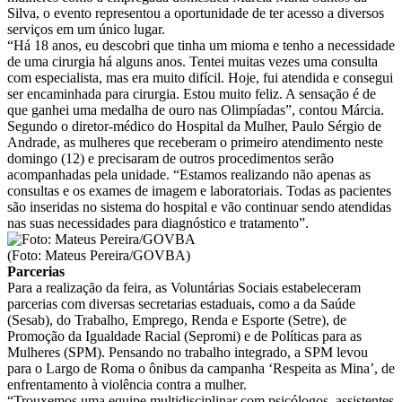
Silva, o evento representou a oportunidade de ter acesso a diversos
serviços em um único lugar.
“Há 18 anos, eu descobri que tinha um mioma e tenho a necessidade
de uma cirurgia há alguns anos. Tentei muitas vezes uma consulta
com especialista, mas era muito difícil. Hoje, fui atendida e consegui
ser encaminhada para cirurgia. Estou muito feliz. A sensação é de
que ganhei uma medalha de ouro nas Olimpíadas”, contou Márcia.
Segundo o diretor-médico do Hospital da Mulher, Paulo Sérgio de
Andrade, as mulheres que receberam o primeiro atendimento neste
domingo (12) e precisaram de outros procedimentos serão
acompanhadas pela unidade. “Estamos realizando não apenas as
consultas e os exames de imagem e laboratoriais. Todas as pacientes
são inseridas no sistema do hospital e vão continuar sendo atendidas
nas suas necessidades para diagnóstico e tratamento”.
(Foto: Mateus Pereira/GOVBA)
Parcerias
Para a realização da feira, as Voluntárias Sociais estabeleceram
parcerias com diversas secretarias estaduais, como a da Saúde
(Sesab), do Trabalho, Emprego, Renda e Esporte (Setre), de
Promoção da Igualdade Racial (Sepromi) e de Políticas para as
Mulheres (SPM). Pensando no trabalho integrado, a SPM levou
para o Largo de Roma o ônibus da campanha ‘Respeita as Mina’, de
enfrentamento à violência contra a mulher.
“Trouxemos uma equipe multidisciplinar com psicólogos, assistentes