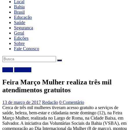
Local
Bahia
Brasil
Educação
Saúde
Segurança
Geral
Edições
Sobre
Fale Conosco
Bahia
Destaque
Feira Março Mulher realiza três mil
atendimentos gratuitos
13 de março de 2017
Redação
0 Comentário
Cerca de três mil mulheres tiveram acesso gratuito a serviços de
saúde, beleza, bem-estar e cidadania neste domingo (12), na Feira
Março Mulher, realizada no Largo de Roma, na Cidade Baixa, em
Salvador. A iniciativa das Voluntárias Sociais da Bahia (VSBA), em
comemoração ao Dia Internacional da Mulher (8 de março), montou