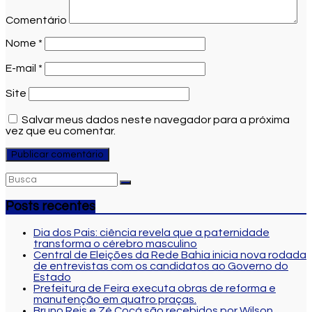
Comentário
Nome
*
E-mail
*
Site
Salvar meus dados neste navegador para a próxima
vez que eu comentar.
Posts recentes
Dia dos Pais: ciência revela que a paternidade
transforma o cérebro masculino
Central de Eleições da Rede Bahia inicia nova rodada
de entrevistas com os candidatos ao Governo do
Estado
Prefeitura de Feira executa obras de reforma e
manutenção em quatro praças.
Bruno Reis e Zé Cocá são recebidos por Wilson