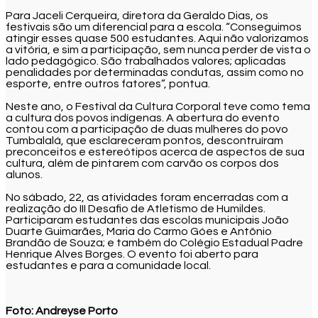
Para Jaceli Cerqueira, diretora da Geraldo Dias, os
festivais são um diferencial para a escola. “Conseguimos
atingir esses quase 500 estudantes. Aqui não valorizamos
a vitória, e sim a participação, sem nunca perder de vista o
lado pedagógico. São trabalhados valores; aplicadas
penalidades por determinadas condutas, assim como no
esporte, entre outros fatores”, pontua.
Neste ano, o Festival da Cultura Corporal teve como tema
a cultura dos povos indígenas. A abertura do evento
contou com a participação de duas mulheres do povo
Tumbalalá, que esclareceram pontos, descontruíram
preconceitos e estereótipos acerca de aspectos de sua
cultura, além de pintarem com carvão os corpos dos
alunos.
No sábado, 22, as atividades foram encerradas com a
realização do III Desafio de Atletismo de Humildes.
Participaram estudantes das escolas municipais João
Duarte Guimarães, Maria do Carmo Góes e Antônio
Brandão de Souza; e também do Colégio Estadual Padre
Henrique Alves Borges. O evento foi aberto para
estudantes e para a comunidade local.
Foto: Andreyse Porto