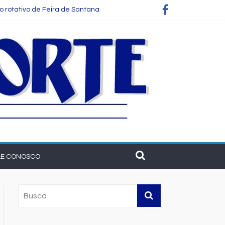
o rotativo de Feira de Santana
a
ecer o setor na Bahia
a vez, aponta Etene
LE CONOSCO