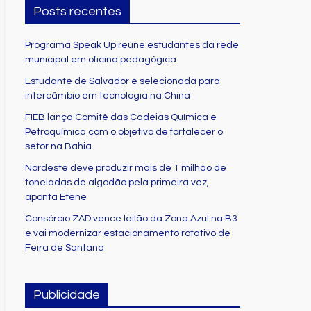
Posts recentes
Programa Speak Up reúne estudantes da rede
municipal em oficina pedagógica
Estudante de Salvador é selecionada para
intercâmbio em tecnologia na China
FIEB lança Comitê das Cadeias Química e
Petroquímica com o objetivo de fortalecer o
setor na Bahia
Nordeste deve produzir mais de 1 milhão de
toneladas de algodão pela primeira vez,
aponta Etene
Consórcio ZAD vence leilão da Zona Azul na B3
e vai modernizar estacionamento rotativo de
Feira de Santana
Publicidade