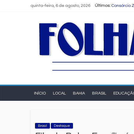
quinta-feira, 6 de agosto, 2026
Últimos:
Consórcio Z
Programa S
Estudante 
FIEB lança 
Nordeste de
INÍCIO
LOCAL
BAHIA
BRASIL
EDUCAÇÃ
Brasil
Destaque