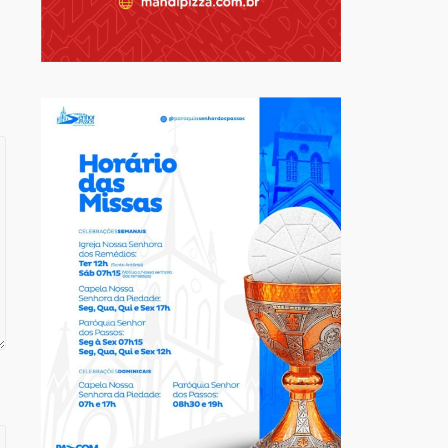
Destaque
Educação
Local
Programa Speak Up reúne