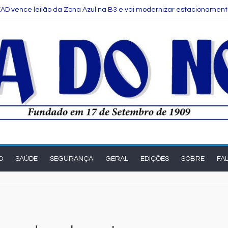
AD vence leilão da Zona Azul na B3 e vai modernizar estacionament
peak Up reúne estudantes da rede municipal em oficina pedagógic
de Salvador é selecionada para intercâmbio em tecnologia na China
Comitê das Cadeias Química e Petroquímica com o objetivo de fortal
ve produzir mais de 1 milhão de toneladas de algodão pela primeir
O
SAÚDE
SEGURANÇA
GERAL
EDIÇÕES
SOBRE
FA