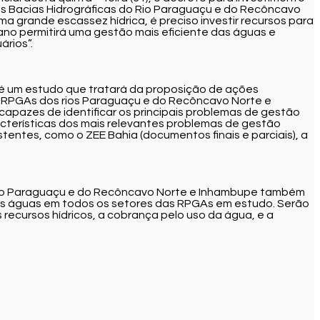
as Bacias Hidrográficas do Rio Paraguaçu e do Recôncavo
a grande escassez hídrica, é preciso investir recursos para
ano permitirá uma gestão mais eficiente das águas e
ários”.
 é um estudo que tratará da proposição de ações
 RPGAs dos rios Paraguaçu e do Recôncavo Norte e
apazes de identificar os principais problemas de gestão
acterísticas dos mais relevantes problemas de gestão
stentes, como o ZEE Bahia (documentos finais e parciais), a
 Rio Paraguaçu e do Recôncavo Norte e Inhambupe também
das águas em todos os setores das RPGAs em estudo. Serão
recursos hídricos, a cobrança pelo uso da água, e a