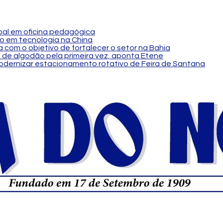
al em oficina pedagógica
o em tecnologia na China
 com o objetivo de fortalecer o setor na Bahia
 de algodão pela primeira vez, aponta Etene
modernizar estacionamento rotativo de Feira de Santana