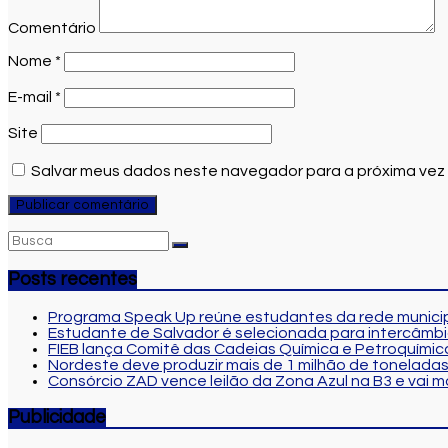
Comentário
Nome
*
E-mail
*
Site
Salvar meus dados neste navegador para a próxima vez
Posts recentes
Programa Speak Up reúne estudantes da rede municip
Estudante de Salvador é selecionada para intercâmbi
FIEB lança Comitê das Cadeias Química e Petroquímica
Nordeste deve produzir mais de 1 milhão de toneladas
Consórcio ZAD vence leilão da Zona Azul na B3 e vai 
Publicidade