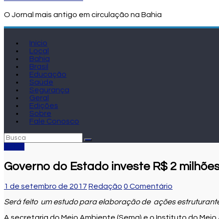
O Jornal mais antigo em circulação na Bahia
Início
Local
Bahia
Brasil
Educação
Saúde
Segurança
Geral
Edições
Sobre
Fale Conosco
Bahia
Governo do Estado investe R$ 2 milhões
1 de setembro de 2017
Redação
0 Comentário
Será feito um estudo para elaboração de ações estruturant
A secretaria do Meio Ambiente (Sema) e o Instituto do Meio A