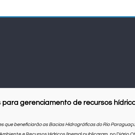
 para gerenciamento de recursos hídric
es que beneficiarão
as Bacias Hidrográficas do Rio Paraguaç
mbiente e Recursos Hídricos (Inema) publicaram, no Diário Ofi