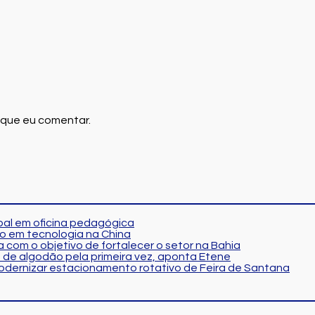
 que eu comentar.
al em oficina pedagógica
o em tecnologia na China
 com o objetivo de fortalecer o setor na Bahia
 de algodão pela primeira vez, aponta Etene
modernizar estacionamento rotativo de Feira de Santana