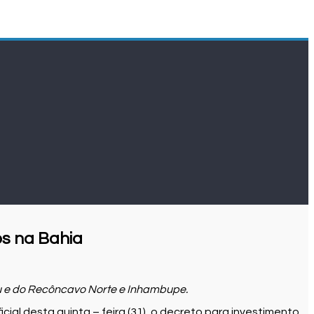
os na Bahia
u e do Recôncavo Norte e Inhambupe.
cial desta quinta – feira (31), o decreto para investimento