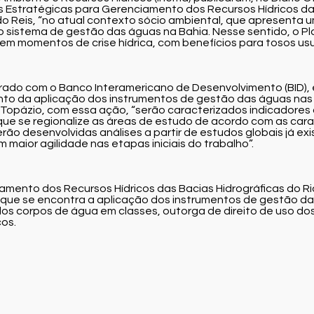
s Estratégicas para Gerenciamento dos Recursos Hídricos d
o Reis, “no atual contexto sócio ambiental, que apresenta um
 sistema de gestão das águas na Bahia. Nesse sentido, o Pl
em momentos de crise hídrica, com benefícios para tosos usu
brado com o Banco Interamericano de Desenvolvimento (BID),
nto da aplicação dos instrumentos de gestão das águas nas
opázio, com essa ação, “serão caracterizados indicadores c
 que se regionalize as áreas de estudo de acordo com as car
rão desenvolvidas análises a partir de estudos globais já exi
maior agilidade nas etapas iniciais do trabalho”.
iamento dos Recursos Hídricos das Bacias Hidrográficas do
m que se encontra a aplicação dos instrumentos de gestão 
s corpos de água em classes, outorga de direito de uso dos 
cos.