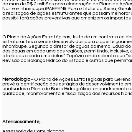
de mais de R$ 2 milhões para elaboração do Plano de Açõe
Norte e Inhambupe (PAEPRNI). Para o titular da Sema, Gerald
a realização de ações estruturantes que possam melhorar o
possibilitará ações preventivas que amenizem os impactos 
O Plano de Ações Estratégicas, fruto de um contrato cele
estruturantes a serem desenvolvidas para o aperfeiçoame
Inhambupe. Segundo o diretor de águas do Inema, Eduardo T
das águas em cada uma das regiões, permitindo, inclusive,
atrelados a cada uma delas”. Topázio ainda salienta que “se
Revisão do Balanço Hídrico do Estado e outros que permitam 
Metodologia
– O Plano de Ações Estratégicas para Gerenc
prevê a identificação dos estágios de desenvolvimento e
analisados o Plano de Bacia Hidrográfica, enquadramento do
qualidade, monitoramento e fiscalização dos recursos hídri
Atenciosamente,
Assessoria de Comunicação