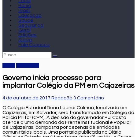
Local
Bahia
Brasil
Educação
Saúde
Segurança
Geral
Edições
Sobre
Fale Conosco
Bahia
Destaque
Governo inicia processo para
implantar Colégio da PM em Cajazeiras
4 de outubro de 2017
Redação
0 Comentário
O Colégio Estadual Dona Leonor Calmon, localizado em
Cajazeiras, em Salvador, será transformado em Colégio da
Polícia Militar (CPM). A decisão do governador Rui Costa
atende a uma demanda da Frente Institucional e Popular
de Cajazeiras, composta por dezenas de entidades
comunitárias locais. Uma portaria publicada no Diário
Oficial do Estado, na última terça-feira (3), institui o Grupo