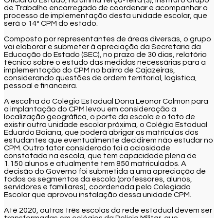
de Trabalho encarregado de coordenar e acompanhar o
processo de implementação desta unidade escolar, que
será o 14º CPM do estado.
Composto por representantes de áreas diversas, o grupo
vai elaborar e submeter à apreciação da Secretaria da
Educação do Estado (SEC), no prazo de 30 dias, relatório
técnico sobre o estudo das medidas necessárias para a
implementação do CPM no bairro de Cajazeiras,
considerando questões de ordem territorial, logística,
pessoal e financeira.
A escolha do Colégio Estadual Dona Leonor Calmon para
a implantação do CPM levou em consideração a
localização geográfica, o porte da escola e o fato de
existir outra unidade escolar próxima, o Colégio Estadual
Eduardo Baiana, que poderá abrigar as matrículas dos
estudantes que eventualmente decidirem não estudar no
CPM. Outro fator considerado foi a ociosidade
constatada na escola, que tem capacidade plena de
1.150 alunos e atualmente tem 850 matriculados. A
decisão do Governo foi submetida a uma apreciação de
todos os segmentos da escola (professores, alunos,
servidores e familiares), coordenada pelo Colegiado
Escolar que aprovou instalação dessa unidade CPM.
Até 2020, outras três escolas da rede estadual devem ser
transformadas em colégios da Polícia Militar, que,