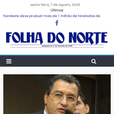
sexta-feira, 7 de agosto, 2026
Últimos:
Nordeste deve produzir mais de 1 milhão de toneladas de
algodão pela primeira vez, aponta Etene
Novas regras para notas fiscais entram em vigor; entenda o que
muda para as empresas
Programa Speak Up reúne estudantes da rede municipal em
oficina pedagógica
Estudante de Salvador é selecionada para intercâmbio em
tecnologia na China
FIEB lança Comitê das Cadeias Química e Petroquímica com o
objetivo de fortalecer o setor na Bahia