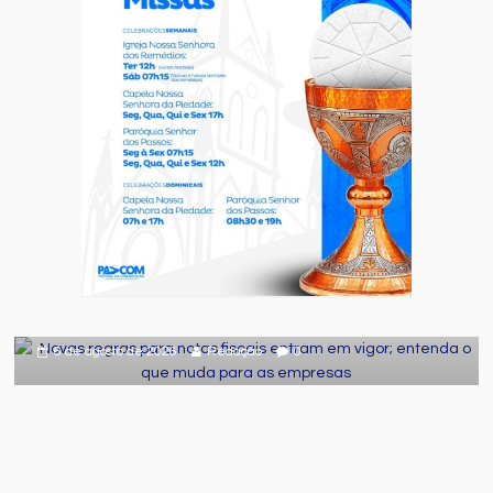
Destaque
Geral
Novas regras para notas fiscais entram
em vigor; entenda o que muda para as
empresas
6 de agosto de 2026
Redação
0