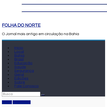
FOLHA DO NORTE
O Jornal mais antigo em circulação na Bahia
Início
Local
Bahia
Brasil
Educação
Saúde
Segurança
Geral
Edições
Sobre
Fale Conosco
Bahia
Destaque