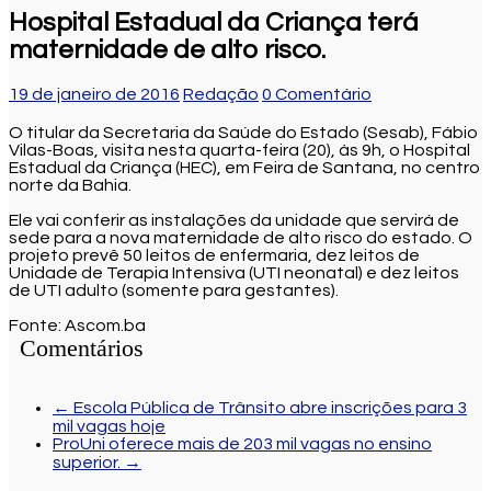
Hospital Estadual da Criança terá
maternidade de alto risco.
19 de janeiro de 2016
Redação
0 Comentário
O titular da Secretaria da Saúde do Estado (Sesab), Fábio
Vilas-Boas, visita nesta quarta-feira (20), às 9h, o Hospital
Estadual da Criança (HEC), em Feira de Santana, no centro
norte da Bahia.
Ele vai conferir as instalações da unidade que servirá de
sede para a nova maternidade de alto risco do estado. O
projeto prevê 50 leitos de enfermaria, dez leitos de
Unidade de Terapia Intensiva (UTI neonatal) e dez leitos
de UTI adulto (somente para gestantes).
Fonte: Ascom.ba
Comentários
←
Escola Pública de Trânsito abre inscrições para 3
mil vagas hoje
ProUni oferece mais de 203 mil vagas no ensino
superior.
→