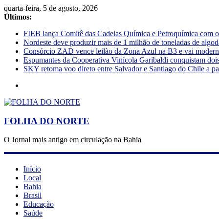
quarta-feira, 5 de agosto, 2026
Últimos:
FIEB lança Comitê das Cadeias Química e Petroquímica com o o
Nordeste deve produzir mais de 1 milhão de toneladas de algod
Consórcio ZAD vence leilão da Zona Azul na B3 e vai moderniz
Espumantes da Cooperativa Vinícola Garibaldi conquistam doi
SKY retoma voo direto entre Salvador e Santiago do Chile a pa
FOLHA DO NORTE
O Jornal mais antigo em circulação na Bahia
Início
Local
Bahia
Brasil
Educação
Saúde