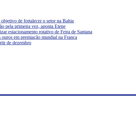
bjetivo de fortalecer o setor na Bahia
ão pela primeira vez, aponta Etene
ar estacionamento rotativo de Feira de Santana
s ouros em premiação mundial na França
rtir de dezembro