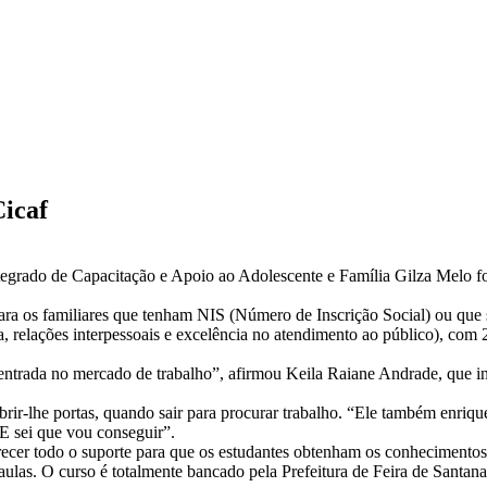
Cicaf
Integrado de Capacitação e Apoio ao Adolescente e Família Gilza Melo f
para os familiares que tenham NIS (Número de Inscrição Social) ou que
a, relações interpessoais e excelência no atendimento ao público), com
 entrada no mercado de trabalho”, afirmou Keila Raiane Andrade, que in
brir-lhe portas, quando sair para procurar trabalho. “Ele também enriq
E sei que vou conseguir”.
ecer todo o suporte para que os estudantes obtenham os conhecimentos 
aulas. O curso é totalmente bancado pela Prefeitura de Feira de Santan