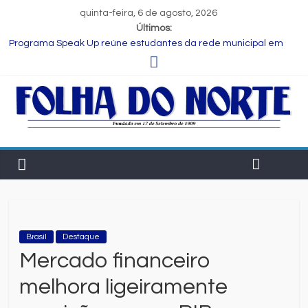
quinta-feira, 6 de agosto, 2026
Últimos:
Programa Speak Up reúne estudantes da rede municipal em
oficina pedagógica
Estudante de Salvador é selecionada para intercâmbio em
tecnologia na China
FIEB lança Comitê das Cadeias Química e Petroquímica com o
objetivo de fortalecer o setor na Bahia
Nordeste deve produzir mais de 1 milhão de toneladas de
algodão pela primeira vez, aponta Etene
Consórcio ZAD vence leilão da Zona Azul na B3 e vai modernizar
estacionamento rotativo de Feira de Santana
Brasil
Destaque
Mercado financeiro
melhora ligeiramente