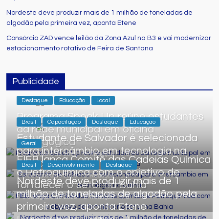
Nordeste deve produzir mais de 1 milhão de toneladas de
algodão pela primeira vez, aponta Etene
Consórcio ZAD vence leilão da Zona Azul na B3 e vai modernizar
estacionamento rotativo de Feira de Santana
Publicidade
Destaque
Educação
Local
Programa Speak Up reúne estudantes
Brasil
Capacitação
Destaque
Educação
da rede municipal em oficina
Estudante de Salvador é selecionada
pedagógica
Geral
para intercâmbio em tecnologia na
6 de agosto de 2026
Redação
0
FIEB lança Comitê das Cadeias Química
China
Brasil
Desenvolvimento
Destaque
e Petroquímica com o objetivo de
5 de agosto de 2026
Redação
0
Nordeste deve produzir mais de 1
fortalecer o setor na Bahia
milhão de toneladas de algodão pela
5 de agosto de 2026
Redação
0
primeira vez, aponta Etene
5 de agosto de 2026
Redação
0