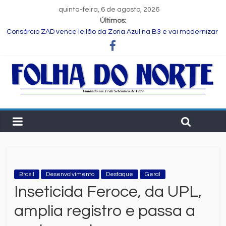
quinta-feira, 6 de agosto, 2026
Últimos:
Consórcio ZAD vence leilão da Zona Azul na B3 e vai modernizar
estacionamento rotativo de Feira de Santana
Programa Speak Up reúne estudantes da rede municipal em
oficina pedagógica
Estudante de Salvador é selecionada para intercâmbio em
tecnologia na China
FIEB lança Comitê das Cadeias Química e Petroquímica com o
objetivo de fortalecer o setor na Bahia
Nordeste deve produzir mais de 1 milhão de toneladas de
algodão pela primeira vez, aponta Etene
Brasil
Desenvolvimento
Destaque
Geral
Inseticida Feroce, da UPL,
amplia registro e passa a