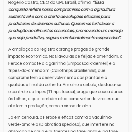
Rogério Castro, CEO da UPL Brasil, afirma:
“Essa
conquista reflete nosso compromisso com a agricultura
sustentável e com a oferta de soluções eficazes para
produtores de diversas culturas. Queremos fortalecer a
produção de alimentos essenciais, promovendo um manejo
que seja produtivo, seguro e ambientalmente responsável”.
A ampliação do registro abrange pragas de grande
impacto econômico. Nas lavouras de feijão e amendoim, o
Feroce combate a cigarrinha (Empoasca kraemeri) e o
tripes-do-amendoim (Caliothrips brasiliensis), que
comprometem o desenvolvimento das plantas e a
qualidade final da colheita. Em alho e cebola, destaca-se
o controle do tripes (Thrips tabaci), praga que causa danos
às folhas, e que também atua como vetor de viroses que
afetam a produção, como a virose do alho.
Já em cenoura, o Feroce é eficaz contra a vaquinha-
verde-amarela (Diabrotica speciosa), que interfere na
absorção de água e nutrientes na fase larval e, na fase