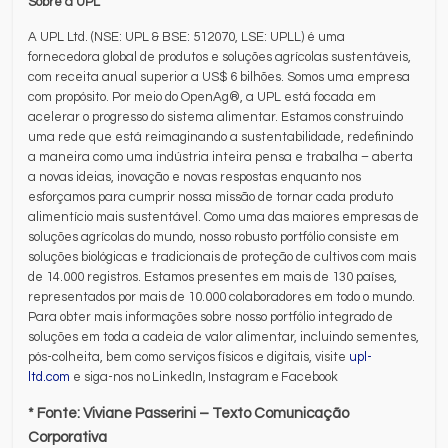
Sobre a UPL
A UPL Ltd. (NSE: UPL & BSE: 512070, LSE: UPLL) é uma
fornecedora global de produtos e soluções agrícolas sustentáveis,
com receita anual superior a US$ 6 bilhões. Somos uma empresa
com propósito. Por meio do OpenAg®, a UPL está focada em
acelerar o progresso do sistema alimentar. Estamos construindo
uma rede que está reimaginando a sustentabilidade, redefinindo
a maneira como uma indústria inteira pensa e trabalha – aberta
a novas ideias, inovação e novas respostas enquanto nos
esforçamos para cumprir nossa missão de tornar cada produto
alimentício mais sustentável. Como uma das maiores empresas de
soluções agrícolas do mundo, nosso robusto portfólio consiste em
soluções biológicas e tradicionais de proteção de cultivos com mais
de 14.000 registros. Estamos presentes em mais de 130 países,
representados por mais de 10.000 colaboradores em todo o mundo.
Para obter mais informações sobre nosso portfólio integrado de
soluções em toda a cadeia de valor alimentar, incluindo sementes,
pós-colheita, bem como serviços físicos e digitais, visite
upl-
ltd.com
e siga-nos no LinkedIn, Instagram e Facebook
* Fonte:
Viviane Passerini
– Texto Comunicação
Corporativa