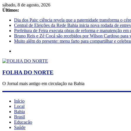
sábado, 8 de agosto, 2026
Últimos:
Dia dos Pais: ciência revela que a paternidade transforma o cé
Central de Eleições da Rede Bahia inicia nova rodada de entre
Prefeitura de Feira executa obras de reforma e manutenção em 
Bruno Reis e Zé Cocá são recebidos por Wilson Cardoso para 
Muito além do presente: menu farto para compartilhar e celebra
FOLHA DO NORTE
O Jornal mais antigo em circulação na Bahia
Início
Local
Bahia
Brasil
Educação
Saúde