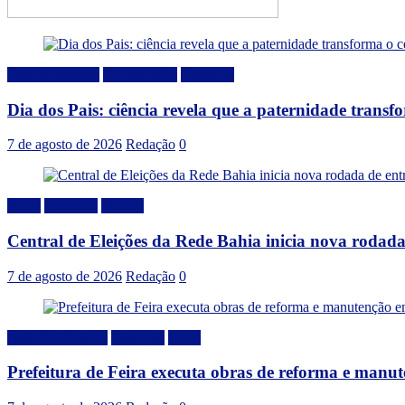
Comportamento
Curiosidades
Destaque
Dia dos Pais: ciência revela que a paternidade trans
7 de agosto de 2026
Redação
0
Bahia
Destaque
Politica
Central de Eleições da Rede Bahia inicia nova rodad
7 de agosto de 2026
Redação
0
Desenvolvimento
Destaque
Local
Prefeitura de Feira executa obras de reforma e manu