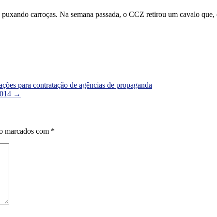
e puxando carroças. Na semana passada, o CCZ retirou um cavalo que,
tações para contratação de agências de propaganda
2014
→
ão marcados com
*