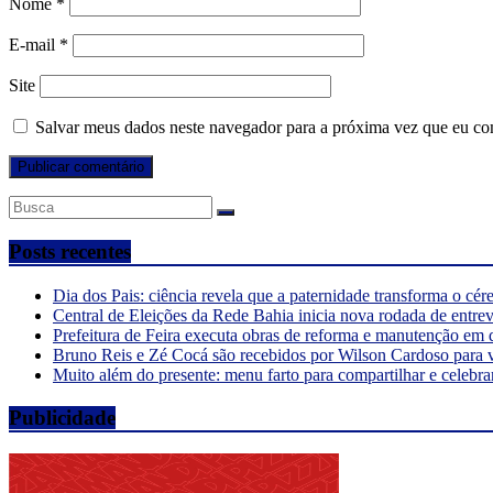
Nome
*
E-mail
*
Site
Salvar meus dados neste navegador para a próxima vez que eu co
Posts recentes
Dia dos Pais: ciência revela que a paternidade transforma o cé
Central de Eleições da Rede Bahia inicia nova rodada de entre
Prefeitura de Feira executa obras de reforma e manutenção em 
Bruno Reis e Zé Cocá são recebidos por Wilson Cardoso para 
Muito além do presente: menu farto para compartilhar e celebra
Publicidade