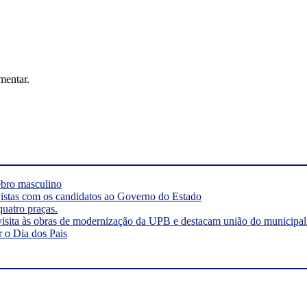
mentar.
rebro masculino
vistas com os candidatos ao Governo do Estado
quatro praças.
visita às obras de modernização da UPB e destacam união do municipa
r o Dia dos Pais