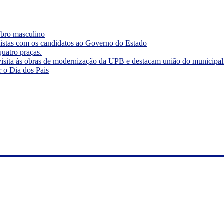
rebro masculino
vistas com os candidatos ao Governo do Estado
quatro praças.
visita às obras de modernização da UPB e destacam união do municipa
r o Dia dos Pais