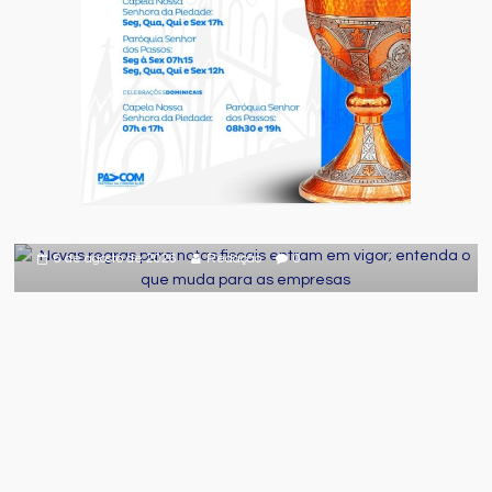
Destaque
Geral
Novas regras para notas fiscais entram
em vigor; entenda o que muda para as
empresas
6 de agosto de 2026
Redação
0