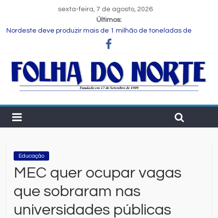
sexta-feira, 7 de agosto, 2026
Últimos:
Nordeste deve produzir mais de 1 milhão de toneladas de
algodão pela primeira vez, aponta Etene
Novas regras para notas fiscais entram em vigor; entenda o que
muda para as empresas
Programa Speak Up reúne estudantes da rede municipal em
oficina pedagógica
Estudante de Salvador é selecionada para intercâmbio em
tecnologia na China
FIEB lança Comitê das Cadeias Química e Petroquímica com o
objetivo de fortalecer o setor na Bahia
Educação
MEC quer ocupar vagas
que sobraram nas
universidades públicas