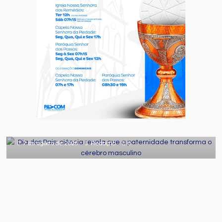
Comportamento
Curiosidades
Destaque
Dia dos Pais: ciência revela que a
paternidade transforma o cérebro
masculino
7 de agosto de 2026
Redação
0