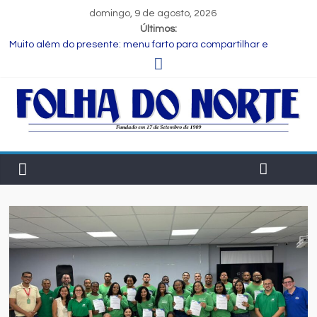
domingo, 9 de agosto, 2026
Últimos:
Muito além do presente: menu farto para compartilhar e
celebrar o Dia dos Pais
Dia dos Pais: ciência revela que a paternidade transforma o
cérebro masculino
Central de Eleições da Rede Bahia inicia nova rodada de
entrevistas com os candidatos ao Governo do Estado
Prefeitura de Feira executa obras de reforma e manutenção
em quatro praças.
Bruno Reis e Zé Cocá são recebidos por Wilson Cardoso para
visita às obras de modernização da UPB e destacam união do
municipalismo baiano