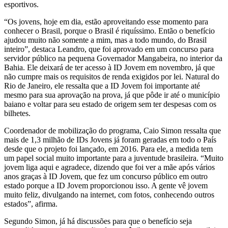
esportivos.
“Os jovens, hoje em dia, estão aproveitando esse momento para
conhecer o Brasil, porque o Brasil é riquíssimo. Então o benefício
ajudou muito não somente a mim, mas a todo mundo, do Brasil
inteiro”, destaca Leandro, que foi aprovado em um concurso para
servidor público na pequena Governador Mangabeira, no interior da
Bahia. Ele deixará de ter acesso à ID Jovem em novembro, já que
não cumpre mais os requisitos de renda exigidos por lei. Natural do
Rio de Janeiro, ele ressalta que a ID Jovem foi importante até
mesmo para sua aprovação na prova, já que pôde ir até o município
baiano e voltar para seu estado de origem sem ter despesas com os
bilhetes.
Coordenador de mobilização do programa, Caio Simon ressalta que
mais de 1,3 milhão de IDs Jovens já foram geradas em todo o País
desde que o projeto foi lançado, em 2016. Para ele, a medida tem
um papel social muito importante para a juventude brasileira. “Muito
jovem liga aqui e agradece, dizendo que foi ver a mãe após vários
anos graças à ID Jovem, que fez um concurso público em outro
estado porque a ID Jovem proporcionou isso. A gente vê jovem
muito feliz, divulgando na internet, com fotos, conhecendo outros
estados”, afirma.
Segundo Simon, já há discussões para que o benefício seja