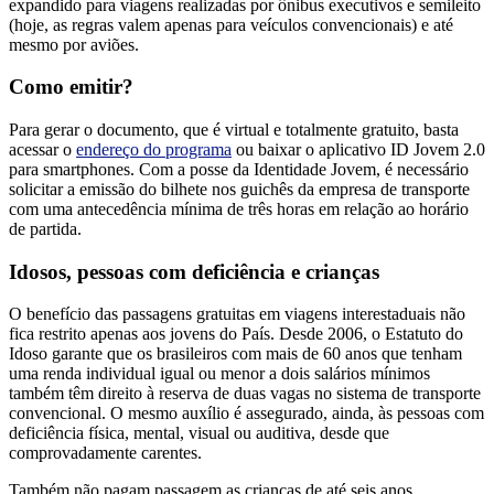
expandido para viagens realizadas por ônibus executivos e semileito
(hoje, as regras valem apenas para veículos convencionais) e até
mesmo por aviões.
Como emitir?
Para gerar o documento, que é virtual e totalmente gratuito, basta
acessar o
endereço do programa
ou baixar o aplicativo ID Jovem 2.0
para smartphones. Com a posse da Identidade Jovem, é necessário
solicitar a emissão do bilhete nos guichês da empresa de transporte
com uma antecedência mínima de três horas em relação ao horário
de partida.
Idosos, pessoas com deficiência e crianças
O benefício das passagens gratuitas em viagens interestaduais não
fica restrito apenas aos jovens do País. Desde 2006, o Estatuto do
Idoso garante que os brasileiros com mais de 60 anos que tenham
uma renda individual igual ou menor a dois salários mínimos
também têm direito à reserva de duas vagas no sistema de transporte
convencional. O mesmo auxílio é assegurado, ainda, às pessoas com
deficiência física, mental, visual ou auditiva, desde que
comprovadamente carentes.
Também não pagam passagem as crianças de até seis anos