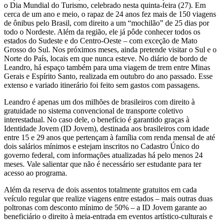
o Dia Mundial do Turismo, celebrado nesta quinta-feira (27). Em
cerca de um ano e meio, o rapaz de 24 anos fez mais de 150 viagens
de ônibus pelo Brasil, com direito a um “mochilão” de 25 dias por
todo o Nordeste. Além da região, ele já pôde conhecer todos os
estados do Sudeste e do Centro-Oeste – com exceção de Mato
Grosso do Sul. Nos próximos meses, ainda pretende visitar o Sul e o
Norte do País, locais em que nunca esteve. No diário de bordo de
Leandro, há espaço também para uma viagem de trem entre Minas
Gerais e Espírito Santo, realizada em outubro do ano passado. Esse
extenso e variado itinerário foi feito sem gastos com passagens.
Leandro é apenas um dos milhões de brasileiros com direito à
gratuidade no sistema convencional de transporte coletivo
interestadual. No caso dele, o benefício é garantido graças à
Identidade Jovem (ID Jovem), destinada aos brasileiros com idade
entre 15 e 29 anos que pertençam à família com renda mensal de até
dois salários mínimos e estejam inscritos no Cadastro Único do
governo federal, com informações atualizadas há pelo menos 24
meses. Vale salientar que não é necessário ser estudante para ter
acesso ao programa.
Além da reserva de dois assentos totalmente gratuitos em cada
veículo regular que realize viagens entre estados – mais outras duas
poltronas com desconto mínimo de 50% – a ID Jovem garante ao
beneficiário o direito à meia-entrada em eventos artístico-culturais e