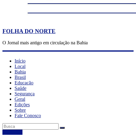
FOLHA DO NORTE
O Jornal mais antigo em circulação na Bahia
Início
Local
Bahia
Brasil
Educação
Saúde
Segurança
Geral
Edições
Sobre
Fale Conosco
Segurança