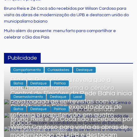
Bruno Reis e Zé Cocá são recebidos por Wilson Cardoso para
visita às obras de modernização da UPB e destacam união do
municipalismo baiano
Muito além do presente: menu farto para compartilhar e
celebrar o Dia dos Pais
Publicidade
Comportamento
Curiosidades
Destaque
Dia dos Pais: ciência revela que a
Bahia
Destaque
Politica
paternidade transforma o cérebro
Central de Eleições da Rede Bahia inicia
masculino
Desenvolvimento
Destaque
Local
nova rodada de entrevistas com os
7 de agosto de 2026
Redação
0
Prefeitura de Feira executa obras de
candidatos ao Governo do Estado
Bahia
Destaque
Politica
reforma e manutenção em quatro
7 de agosto de 2026
Redação
0
Bruno Reis e Zé Cocá são recebidos por
praças.
Wilson Cardoso para visita às obras de
7 de agosto de 2026
Redação
0
modernização da UPB e destacam