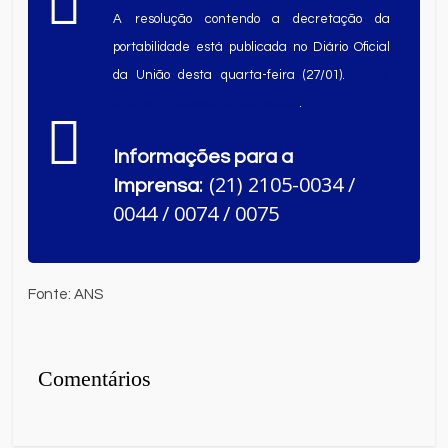
A resolução contendo a decretação da
portabilidade está publicada no Diário Oficial
da União desta quarta-feira (27/01).
Clique
aqui para acessar a publicação
.
Informações para a
: (21) 2105-0034 /
Imprensa
0044 / 0074 / 0075
Fonte: ANS
Comentários