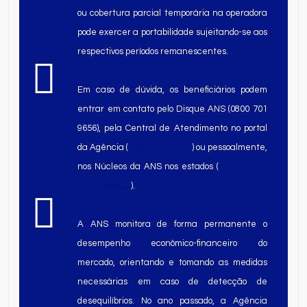
ou cobertura parcial temporária na operadora
pode exercer a portabilidade sujeitando-se aos
respectivos períodos remanescentes.
Em caso de dúvida, os beneficiários podem
entrar em contato pelo Disque ANS (0800 701
9656), pela Central de Atendimento no portal
da Agência (
www.ans.gov.br
) ou pessoalmente,
nos Núcleos da ANS nos estados (
confira aqui
os endereços
).
A ANS monitora de forma permanente o
desempenho econômico-financeiro do
mercado, orientando e tomando as medidas
necessárias em caso de detecção de
desequilíbrios. No ano passado, a Agência