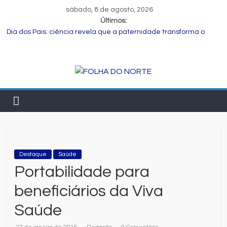
sábado, 8 de agosto, 2026
Últimos:
Dia dos Pais: ciência revela que a paternidade transforma o
cérebro masculino
Central de Eleições da Rede Bahia inicia nova rodada de
entrevistas com os candidatos ao Governo do Estado
Prefeitura de Feira executa obras de reforma e manutenção
em quatro praças.
Bruno Reis e Zé Cocá são recebidos por Wilson Cardoso para
visita às obras de modernização da UPB e destacam união do
municipalismo baiano
Muito além do presente: menu farto para compartilhar e
celebrar o Dia dos Pais
Destaque
Saúde
Portabilidade para
beneficiários da Viva
Saúde