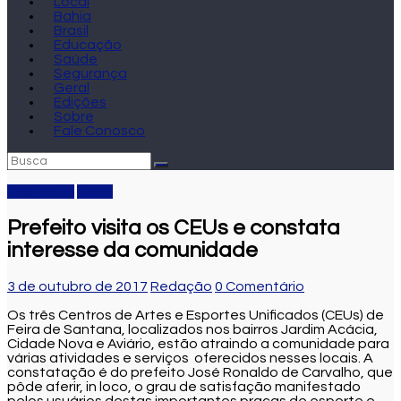
Local
Bahia
Brasil
Educação
Saúde
Segurança
Geral
Edições
Sobre
Fale Conosco
Destaque
Local
Prefeito visita os CEUs e constata
interesse da comunidade
3 de outubro de 2017
Redação
0 Comentário
Os três Centros de Artes e Esportes Unificados (CEUs) de
Feira de Santana, localizados nos bairros Jardim Acácia,
Cidade Nova e Aviário, estão atraindo a comunidade para
várias atividades e serviços oferecidos nesses locais. A
constatação é do prefeito José Ronaldo de Carvalho, que
pôde aferir, in loco, o grau de satisfação manifestado
pelos usuários destas importantes praças de esporte e