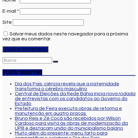
E-mail
*
Site
Salvar meus dados neste navegador para a próxima
vez que eu comentar.
Posts recentes
Dia dos Pais: ciência revela que a paternidade
transforma o cérebro masculino
Central de Eleições da Rede Bahia inicia nova rodada
de entrevistas com os candidatos ao Governo do
Estado
Prefeitura de Feira executa obras de reforma e
manutenção em quatro praças.
Bruno Reis e Zé Cocá são recebidos por Wilson
Cardoso para visita às obras de modernização da
UPB e destacam união do municipalismo baiano
Muito além do presente: menu farto para