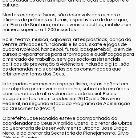
cultura.
Nestes espaços físicos, são desenvolvidos cursos e
oficinas de práticas culturais, esportivas e de lazer que,
em Feira de Santana, entre jovens e adultos, mobiliza um
número superior a 1.200 inscritos.
Balé, teatro, música, capoeira, artes plásticas, dança do
ventre,atividades funcionais e físicas, skate e jogos de
quadra (vôleibol, handebol, futsal, basquetebol), além de
cursos preparatórios para a formação e qualificação para
o mercado de trabalho, serviços sócio-assistenciais,
políticas de prevenção à violência e inclusão digital, são
as demandas mais cotadas pelas comunidades que
orbitam em torno dos Ceus.
Integradas num mesmo espaço físico, estas ações tem
por objetivo promover a cidadania, sobretudo em áreas
consideradas de alta vulnerabilidade social. Esses
equipamentos foram criados em 2010 pelo Governo
Federal, na segunda etapa do Programa de Aceleração
do Crescimento (PAC 2).
O prefeito José Ronaldo esteve acompanhado do
coordenador do Ceus Amarildo Costa, o diretor de Obras
da Secretaria de Desenvolvimento Urbano, José Braga
Neto, e do diretor da Secretaria do Planejamento, Sílvio
Cláudio Oliveira.