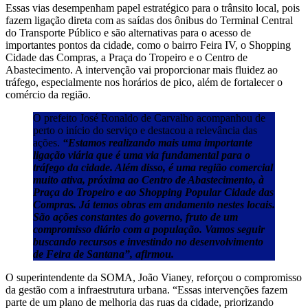
Essas vias desempenham papel estratégico para o trânsito local, pois
fazem ligação direta com as saídas dos ônibus do Terminal Central
do Transporte Público e são alternativas para o acesso de
importantes pontos da cidade, como o bairro Feira IV, o Shopping
Cidade das Compras, a Praça do Tropeiro e o Centro de
Abastecimento. A intervenção vai proporcionar mais fluidez ao
tráfego, especialmente nos horários de pico, além de fortalecer o
comércio da região.
O prefeito José Ronaldo de Carvalho acompanhou de
perto o início do serviço e destacou a relevância das
ações.
“Estamos realizando mais uma importante
ligação viária que é uma via fundamental para o
tráfego da cidade. Além disso, é uma região comercial
muito ativa, próxima ao Centro de Abastecimento, à
Praça do Tropeiro e ao Shopping Popular Cidade das
Compras. Já temos obras em andamento nestes locais.
São ações constantes do governo, fruto de um
compromisso diário com a população. Vamos seguir
buscando recursos e investindo no desenvolvimento
de Feira de Santana”, afirmou.
O superintendente da SOMA, João Vianey, reforçou o compromisso
da gestão com a infraestrutura urbana. “Essas intervenções fazem
parte de um plano de melhoria das ruas da cidade, priorizando