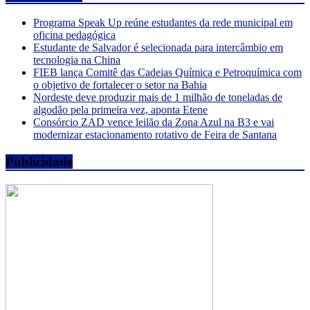
Programa Speak Up reúne estudantes da rede municipal em
oficina pedagógica
Estudante de Salvador é selecionada para intercâmbio em
tecnologia na China
FIEB lança Comitê das Cadeias Química e Petroquímica com
o objetivo de fortalecer o setor na Bahia
Nordeste deve produzir mais de 1 milhão de toneladas de
algodão pela primeira vez, aponta Etene
Consórcio ZAD vence leilão da Zona Azul na B3 e vai
modernizar estacionamento rotativo de Feira de Santana
Publicidade