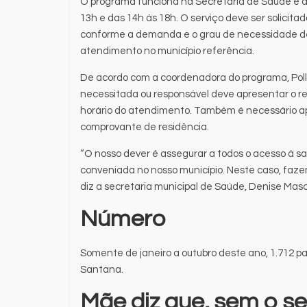
O programa funciona na Secretaria de Saúde e a 
13h e das 14h às 18h. O serviço deve ser solici
conforme a demanda e o grau de necessidade de
atendimento no município referência.
De acordo com a coordenadora do programa, Pollya
necessitada ou responsável deve apresentar o re
horário do atendimento. Também é necessário ap
comprovante de residência.
“O nosso dever é assegurar a todos o acesso à 
conveniada no nosso município. Neste caso, faz
diz a secretaria municipal de Saúde, Denise Mas
Número
Somente de janeiro a outubro deste ano, 1.712 p
Santana.
Mãe diz que, sem o ser