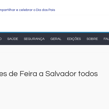
partilhar e celebrar o Dia dos Pais
ade transforma o cérebro masculino
ova rodada de entrevistas com os candidatos ao Governo do Estado
rma e manutenção em quatro praças.
son Cardoso para visita às obras de modernização da UPB e destac
O
SAÚDE
SEGURANÇA
GERAL
EDIÇÕES
SOBRE
FA
s de Feira a Salvador todos