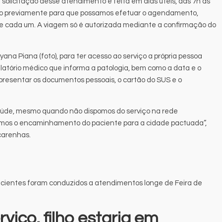
solicitação desse atendimento é feita em dias úteis, das 7h às
tado previamente para que possamos efetuar o agendamento,
 cada um. A viagem só é autorizada mediante a confirmação do
na Piana (foto), para ter acesso ao serviço a própria pessoa
latório médico que informa a patologia, bem como a data e o
resentar os documentos pessoais, o cartão do SUS e o
saúde, mesmo quando não dispomos do serviço na rede
emos o encaminhamento do paciente para a cidade pactuada”,
carenhas.
acientes foram conduzidos a atendimentos longe de Feira de
viço, filho estaria em