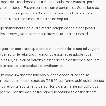
tação de Transbordo Central. Os veículos não estão ali para
outro na cidade. Fazem parte de um programa da Secretaria de
evam grupo de pessoas a Salvador todas agendadas para algum
gum outro procedimento médico na capital.
a assistência é de alta e média complexidade e não possui
etivo do serviço denominado Tratamento Fora do Domicílio,
elação dos pacientes que serão encaminhados à capital. Alguns
ta mediante relatório informando essa necessidade), que
às 6h, os veículos deixam a estação de transbordo e seguem
seus respectivos locais de atendimentos.
Em cada um dos três microônibus são disponibilizadas 32
ntes recebem uma ajuda de R$ 8,40, conforme está estabelecido
culos retornam para Feira de Santana geralmente por volta das
ação de Transbordo Central para que possam se deslocar com