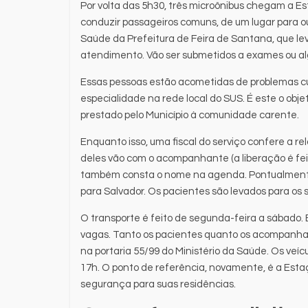
Por volta das 5h30, três microônibus chegam a Es
conduzir passageiros comuns, de um lugar para 
Saúde da Prefeitura de Feira de Santana, que l
atendimento. Vão ser submetidos a exames ou al
Essas pessoas estão acometidas de problemas cuj
especialidade na rede local do SUS. É este o obj
prestado pelo Município à comunidade carente.
Enquanto isso, uma fiscal do serviço confere a r
deles vão com o acompanhante (a liberação é fei
também consta o nome na agenda. Pontualmente 
para Salvador. Os pacientes são levados para os 
O transporte é feito de segunda-feira a sábado. 
vagas. Tanto os pacientes quanto os acompanha
na portaria 55/99 do Ministério da Saúde. Os veí
17h. O ponto de referência, novamente, é a Est
segurança para suas residências.