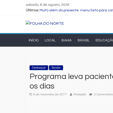
sábado, 8 de agosto, 2026
Últimos:
Muito além do presente: menu farto para com
Dia dos Pais: ciência revela que a paternid
Central de Eleições da Rede Bahia inicia n
Prefeitura de Feira executa obras de refo
Bruno Reis e Zé Cocá são recebidos por Wil
INÍCIO
LOCAL
BAHIA
BRASIL
EDUCAÇÃ
Destaque
Saúde
Programa leva paciente
os dias
8 de novembro de 2017
Redação
0 Comentário