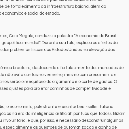
e de fortalecimento da infraestrutura baiana, além da
econômico e social do estado.
s, Caio Megale, conduziu a palestra “A economia do Brasil:
geopolítica mundial”. Durante sua fala, explicou os efeitos da
s dos problemas fiscais dos Estados Unidos na elevação das
nômica brasileira, destacando o fortalecimento dos mercados de
de não evita contas no vermelho, mesmo com crescimento e
nos serão o reequilíbrio do orçamento e o corte de gastos. O
sses ajustes para projetar caminhos de competitividade e
, o economista, palestrante e escritor best-seller italiano
ócios na era da inteligência artificial”, pontuou que todos utilizam
 ou involuntária, e que, por isso, é necessário desconstruir algumas
a, especialmente as questões de automatização e ganho de