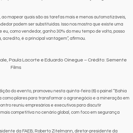
, ao mapear quais são as tarefas mais e menos automatizáveis,
edor podem ser substituídas. Isso nos mostra que existe uma
e eu, como vendedor, ganho 30% do meu tempo de volta, posso
, acredito, é a principal vantagem”, afirmou.
ale, Paula Lacorte e Eduardo Oinegue – Crédito: Semente
Films
dição do evento, promoveu nesta quinta-feira (6) o painel “Bahia
ra como pilares para transformar o agronegócio e a mineração em
ontro reuniu empresários e executivos para discutir
 mais competitiva no cenário global, com foco em segurança
esidente da FAEB; Roberto Zitelmann, diretor-presidente da