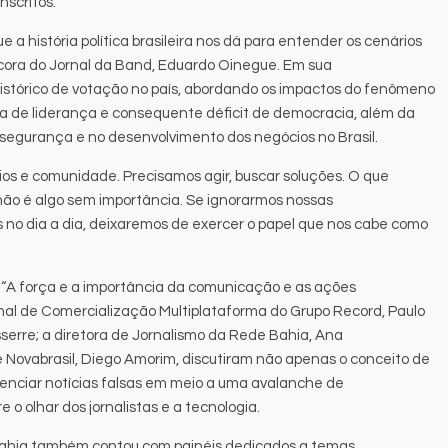
nscritos.
e a história política brasileira nos dá para entender os cenários
âncora do Jornal da Band, Eduardo Oinegue. Em sua
istórico de votação no país, abordando os impactos do fenômeno
cia de liderança e consequente déficit de democracia, além da
na segurança e no desenvolvimento dos negócios no Brasil.
s e comunidade. Precisamos agir, buscar soluções. O que
não é algo sem importância. Se ignorarmos nossas
 no dia a dia, deixaremos de exercer o papel que nos cabe como
l “A força e a importância da comunicação e as ações
onal de Comercialização Multiplataforma do Grupo Record, Paulo
sserre; a diretora de Jornalismo da Rede Bahia, Ana
e Novabrasil, Diego Amorim, discutiram não apenas o conceito de
enciar notícias falsas em meio a uma avalanche de
o olhar dos jornalistas e a tecnologia.
Bahia também contou com painéis dedicados a temas