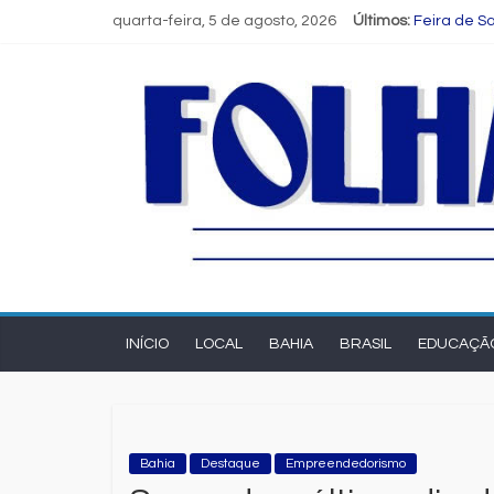
quarta-feira, 5 de agosto, 2026
Últimos:
Feira de S
Consórcio 
Espumantes
SKY retoma
CUCA e FLI
INÍCIO
LOCAL
BAHIA
BRASIL
EDUCAÇÃ
Bahia
Destaque
Empreendedorismo