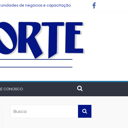
tunidades de negócios e capacitação.
o rotativo de Feira de Santana
iação mundial na França
o
LE CONOSCO