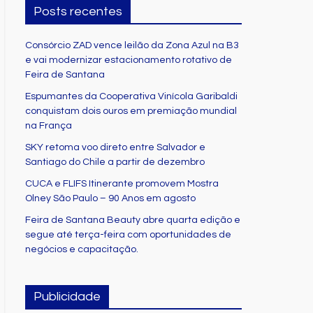
Posts recentes
Consórcio ZAD vence leilão da Zona Azul na B3
e vai modernizar estacionamento rotativo de
Feira de Santana
Espumantes da Cooperativa Vinícola Garibaldi
conquistam dois ouros em premiação mundial
na França
SKY retoma voo direto entre Salvador e
Santiago do Chile a partir de dezembro
CUCA e FLIFS Itinerante promovem Mostra
Olney São Paulo – 90 Anos em agosto
Feira de Santana Beauty abre quarta edição e
segue até terça-feira com oportunidades de
negócios e capacitação.
Publicidade