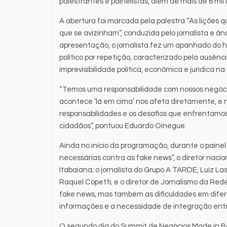
palestrantes e painelistas, além de mais de 6 mil i
A abertura foi marcada pela palestra “As lições qu
que se avizinham”, conduzida pelo jornalista e 
apresentação, o jornalista fez um apanhado do h
político por repetição, caracterizado pela ausên
imprevisibilidade política, econômica e jurídica 
“Temos uma responsabilidade com nossos negócio
acontece ‘lá em cima’ nos afeta diretamente, e 
responsabilidades e os desafios que enfrentamos
cidadãos”, pontuou Eduardo Oinegue.
Ainda no início da programação, durante o paine
necessárias contra as fake news”, o diretor naci
Itabaiana; o jornalista do Grupo A TARDE, Luiz La
Raquel Copetti; e o diretor de Jornalismo da Red
fake news, mas também as dificuldades em difer
informações e a necessidade de integração entre 
O segundo dia do Summit de Negócios Made in 