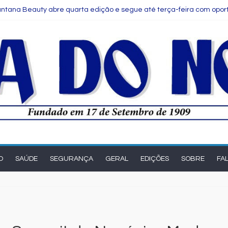
antana Beauty abre quarta edição e segue até terça-feira com opor
ZAD vence leilão da Zona Azul na B3 e vai modernizar estacionament
 da Cooperativa Vinícola Garibaldi conquistam dois ouros em prem
 voo direto entre Salvador e Santiago do Chile a partir de dezembro
FS Itinerante promovem Mostra Olney São Paulo – 90 Anos em agost
O
SAÚDE
SEGURANÇA
GERAL
EDIÇÕES
SOBRE
FA