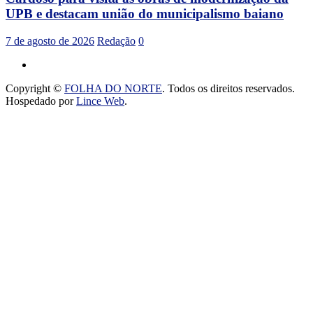
UPB e destacam união do municipalismo baiano
7 de agosto de 2026
Redação
0
Copyright ©
FOLHA DO NORTE
. Todos os direitos reservados.
Hospedado por
Lince Web
.