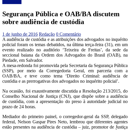
Segurança
Segurança Pública e OAB/BA discutem
sobre audiência de custódia
1 de junho de 2016
Redação
0 Comentário
A audiência de custódia e as atribuições dos advogados no inquérito
policial foram os temas debatidos, na última terça-feira (31), em um
evento realizado no auditório ‘Teixeira de Freitas’, da sede da
seccional baiana da Ordem dos Advogados do Brasil (OAB), na
Piedade, em Salvador.
A mesa-redonda foi promovida pela Secretaria da Segurança Pública
(SSP), por meio da Corregedoria Geral, em parceria com a
OAB/BA, e teve como tema ‘Direito Criminal: audiência de
custódia e as prerrogativas dos advogados no inquérito policial’.
Na ocasião, foi exaustivamente discutida a Resolução 213/2015, do
Conselho Nacional de Justiça (CNJ), que dispõe sobre a audiência
de custódia, com a apresentação do preso à autoridade judicial no
prazo de 24 horas.
Mediador do primeiro painel, o corregedor-geral da SSP, delegado
federal, Nelson Gaspar Pires Neto, lembrou que diferentes agentes
estão presentes na audiência de custódia – juiz, promotor de Justiça