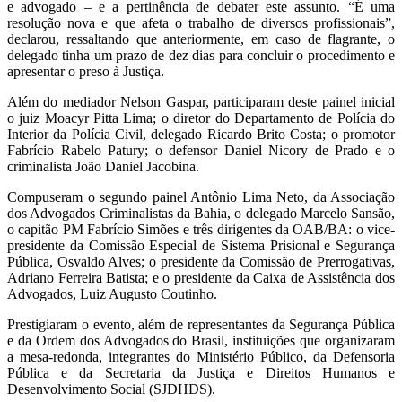
e advogado – e a pertinência de debater este assunto. “É uma
resolução nova e que afeta o trabalho de diversos profissionais”,
declarou, ressaltando que anteriormente, em caso de flagrante, o
delegado tinha um prazo de dez dias para concluir o procedimento e
apresentar o preso à Justiça.
Além do mediador Nelson Gaspar, participaram deste painel inicial
o juiz Moacyr Pitta Lima; o diretor do Departamento de Polícia do
Interior da Polícia Civil, delegado Ricardo Brito Costa; o promotor
Fabrício Rabelo Patury; o defensor Daniel Nicory de Prado e o
criminalista João Daniel Jacobina.
Compuseram o segundo painel Antônio Lima Neto, da Associação
dos Advogados Criminalistas da Bahia, o delegado Marcelo Sansão,
o capitão PM Fabrício Simões e três dirigentes da OAB/BA: o vice-
presidente da Comissão Especial de Sistema Prisional e Segurança
Pública, Osvaldo Alves; o presidente da Comissão de Prerrogativas,
Adriano Ferreira Batista; e o presidente da Caixa de Assistência dos
Advogados, Luiz Augusto Coutinho.
Prestigiaram o evento, além de representantes da Segurança Pública
e da Ordem dos Advogados do Brasil, instituições que organizaram
a mesa-redonda, integrantes do Ministério Público, da Defensoria
Pública e da Secretaria da Justiça e Direitos Humanos e
Desenvolvimento Social (SJDHDS).