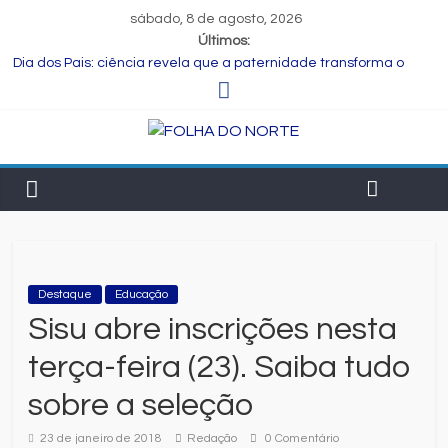
sábado, 8 de agosto, 2026
Últimos:
Dia dos Pais: ciência revela que a paternidade transforma o
cérebro masculino
Central de Eleições da Rede Bahia inicia nova rodada de
entrevistas com os candidatos ao Governo do Estado
Prefeitura de Feira executa obras de reforma e manutenção
em quatro praças.
Bruno Reis e Zé Cocá são recebidos por Wilson Cardoso para
visita às obras de modernização da UPB e destacam união do
municipalismo baiano
Muito além do presente: menu farto para compartilhar e
celebrar o Dia dos Pais
Destaque
Educação
Sisu abre inscrições nesta
terça-feira (23). Saiba tudo
sobre a seleção
23 de janeiro de 2018
Redação
0 Comentário