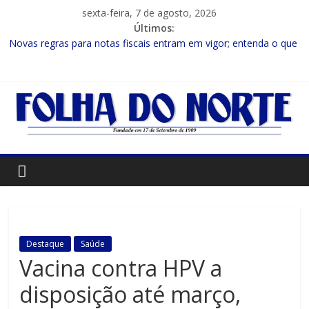
sexta-feira, 7 de agosto, 2026
Últimos:
Novas regras para notas fiscais entram em vigor; entenda o que
muda para as empresas
Programa Speak Up reúne estudantes da rede municipal em
oficina pedagógica
Estudante de Salvador é selecionada para intercâmbio em
tecnologia na China
FIEB lança Comitê das Cadeias Química e Petroquímica com o
objetivo de fortalecer o setor na Bahia
Nordeste deve produzir mais de 1 milhão de toneladas de
algodão pela primeira vez, aponta Etene
Destaque
Saúde
Vacina contra HPV a
disposição até março,