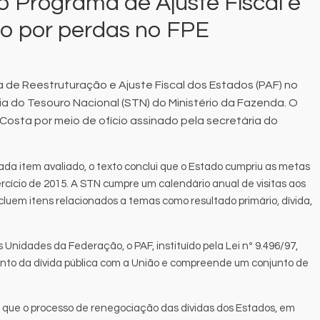
 Programa de Ajuste Fiscal e
o por perdas no FPE
 de Reestruturação e Ajuste Fiscal dos Estados (PAF) no
ia do Tesouro Nacional (STN) do Ministério da Fazenda. O
Costa por meio de ofício assinado pela secretária do
da item avaliado, o texto conclui que o Estado cumpriu as metas
rcício de 2015. A STN cumpre um calendário anual de visitas aos
luem itens relacionados a temas como resultado primário, dívida,
 Unidades da Federação, o PAF, instituído pela Lei nº 9.496/97,
ento da dívida pública com a União e compreende um conjunto de
a que o processo de renegociação das dívidas dos Estados, em