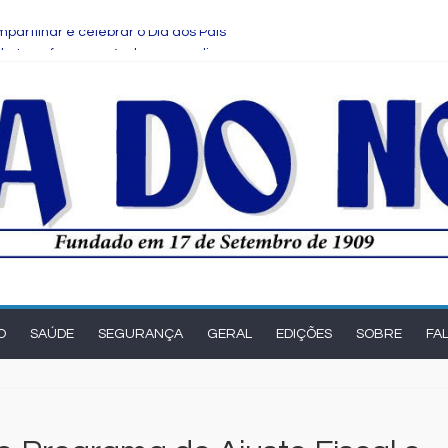
partilhar e celebrar o Dia dos Pais
ade transforma o cérebro masculino
ova rodada de entrevistas com os candidatos ao Governo do Estado
rma e manutenção em quatro praças.
son Cardoso para visita às obras de modernização da UPB e destac
O
SAÚDE
SEGURANÇA
GERAL
EDIÇÕES
SOBRE
FA