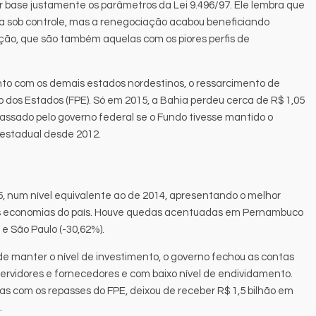
 base justamente os parâmetros da Lei 9.496/97. Ele lembra que
da sob controle, mas a renegociação acabou beneficiando
ção, que são também aquelas com os piores perfis de
junto com os demais estados nordestinos, o ressarcimento de
 dos Estados (FPE). Só em 2015, a Bahia perdeu cerca de R$ 1,05
epassado pelo governo federal se o Fundo tivesse mantido o
 estadual desde 2012.
5, num nível equivalente ao de 2014, apresentando o melhor
s economias do país. Houve quedas acentuadas em Pernambuco
 e São Paulo (-30,62%).
de manter o nível de investimento, o governo fechou as contas
servidores e fornecedores e com baixo nível de endividamento.
as com os repasses do FPE, deixou de receber R$ 1,5 bilhão em
.