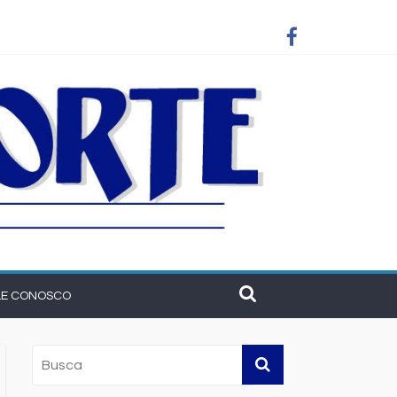
am união do municipalismo baiano
LE CONOSCO