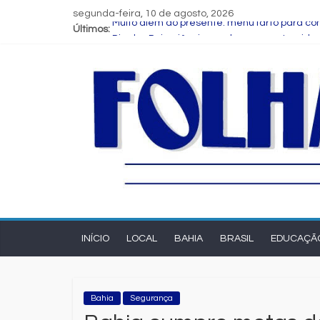
segunda-feira, 10 de agosto, 2026
Últimos:
Muito além do presente: menu farto para com
Dia dos Pais: ciência revela que a paternid
Central de Eleições da Rede Bahia inicia n
Prefeitura de Feira executa obras de refo
Bruno Reis e Zé Cocá são recebidos por Wil
INÍCIO
LOCAL
BAHIA
BRASIL
EDUCAÇÃ
Bahia
Segurança