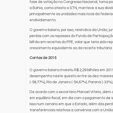
fase de votação no Congresso Nacional, toma por
a Bahia, como atesta a STN, manteve a sua dívi
principalmente as unidades mais ricas da federa
endividamento.
O governo baiano, por isso, reivindica da União, 
perdas com os repasses do Fundo de Participação
bilhão em receitas do FPE, valor que teria sido r
crescimento equivalente ao da receita tributária
Contas de 2015
O governo baiano investiu R$ 2,29 bilhões em 201
desempenho neste quesito entre as dez maiore
(-58,77%), Rio de Janeiro (-54,67%), Paraná (-33%),
De acordo com o secretário Manoel Vitório, além 
em equilíbrio fiscal, em dia com o pagamento de 
Isso num cenário em que o Estado, além das perd
transferências relativas a convênios com a União