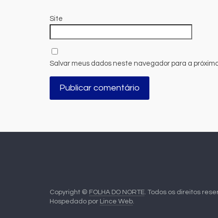
Site
Salvar meus dados neste navegador para a próxima
Copyright ©
FOLHA DO NORTE
. Todos os direitos res
Hospedado por
Lince Web
.