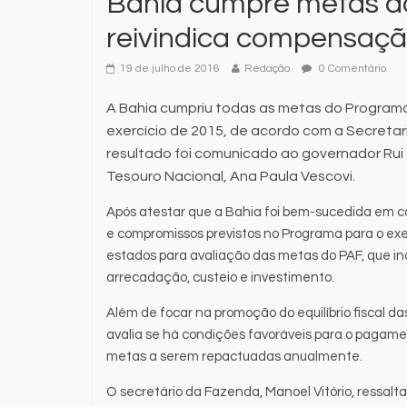
Bahia cumpre metas do
reivindica compensaçã
19 de julho de 2016
Redação
0 Comentário
A Bahia cumpriu todas as metas do Programa
exercício de 2015, de acordo com a Secretar
resultado foi comunicado ao governador Rui 
Tesouro Nacional, Ana Paula Vescovi.
Após atestar que a Bahia foi bem-sucedida em ca
e compromissos previstos no Programa para o exe
estados para avaliação das metas do PAF, que inc
arrecadação, custeio e investimento.
Além de focar na promoção do equilíbrio fiscal das
avalia se há condições favoráveis para o pagam
metas a serem repactuadas anualmente.
O secretário da Fazenda, Manoel Vitório, ressalt