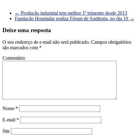
←
Produção industrial tem melhor 1º trimestre desde 2013
Fundação Hospitalar realiza Fórum de Auditoria, no dia 10
→
Deixe uma resposta
O seu endereço de e-mail não será publicado.
Campos obrigatórios
são marcados com
*
Comentário
Nome
*
E-mail
*
Site