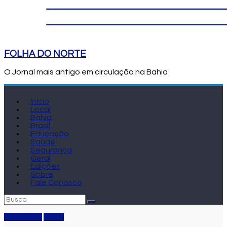
FOLHA DO NORTE
O Jornal mais antigo em circulação na Bahia
Início
Local
Bahia
Brasil
Educação
Saúde
Segurança
Geral
Edições
Sobre
Fale Conosco
Destaque
Geral