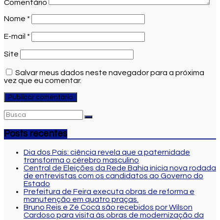
Comentário
Nome
*
E-mail
*
Site
Salvar meus dados neste navegador para a próxima
vez que eu comentar.
Posts recentes
Dia dos Pais: ciência revela que a paternidade
transforma o cérebro masculino
Central de Eleições da Rede Bahia inicia nova rodada
de entrevistas com os candidatos ao Governo do
Estado
Prefeitura de Feira executa obras de reforma e
manutenção em quatro praças.
Bruno Reis e Zé Cocá são recebidos por Wilson
Cardoso para visita às obras de modernização da