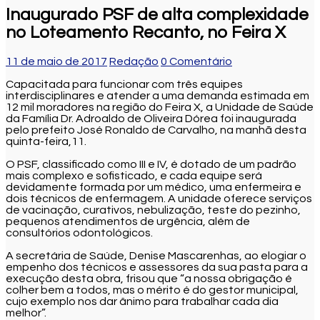
Inaugurado PSF de alta complexidade
no Loteamento Recanto, no Feira X
11 de maio de 2017
Redação
0 Comentário
Capacitada para funcionar com três equipes
interdisciplinares e atender a uma demanda estimada em
12 mil moradores na região do Feira X, a Unidade de Saúde
da Família Dr. Adroaldo de Oliveira Dórea foi inaugurada
pelo prefeito José Ronaldo de Carvalho, na manhã desta
quinta-feira,11.
O PSF, classificado como III e IV, é dotado de um padrão
mais complexo e sofisticado, e cada equipe será
devidamente formada por um médico, uma enfermeira e
dois técnicos de enfermagem. A unidade oferece serviços
de vacinação, curativos, nebulização, teste do pezinho,
pequenos atendimentos de urgência, além de
consultórios odontológicos.
A secretária de Saúde, Denise Mascarenhas, ao elogiar o
empenho dos técnicos e assessores da sua pasta para a
execução desta obra, frisou que “a nossa obrigação é
colher bem a todos, mas o mérito é do gestor municipal,
cujo exemplo nos dar ânimo para trabalhar cada dia
melhor”.