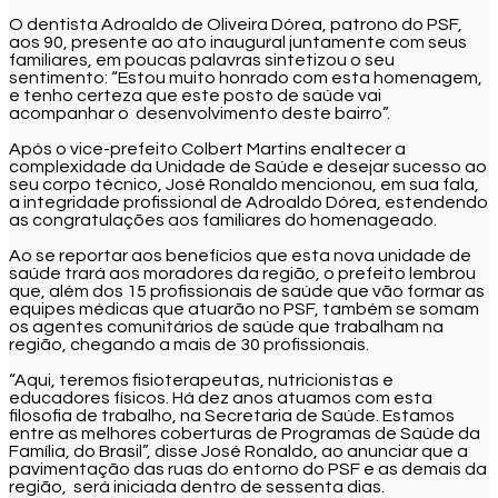
O dentista Adroaldo de Oliveira Dórea, patrono do PSF,
aos 90, presente ao ato inaugural juntamente com seus
familiares, em poucas palavras sintetizou o seu
sentimento: “Estou muito honrado com esta homenagem,
e tenho certeza que este posto de saúde vai
acompanhar o desenvolvimento deste bairro”.
Após o vice-prefeito Colbert Martins enaltecer a
complexidade da Unidade de Saúde e desejar sucesso ao
seu corpo técnico, José Ronaldo mencionou, em sua fala,
a integridade profissional de Adroaldo Dórea, estendendo
as congratulações aos familiares do homenageado.
Ao se reportar aos benefícios que esta nova unidade de
saúde trará aos moradores da região, o prefeito lembrou
que, além dos 15 profissionais de saúde que vão formar as
equipes médicas que atuarão no PSF, também se somam
os agentes comunitários de saúde que trabalham na
região, chegando a mais de 30 profissionais.
“Aqui, teremos fisioterapeutas, nutricionistas e
educadores físicos. Há dez anos atuamos com esta
filosofia de trabalho, na Secretaria de Saúde. Estamos
entre as melhores coberturas de Programas de Saúde da
Família, do Brasil”, disse José Ronaldo, ao anunciar que a
pavimentação das ruas do entorno do PSF e as demais da
região, será iniciada dentro de sessenta dias.