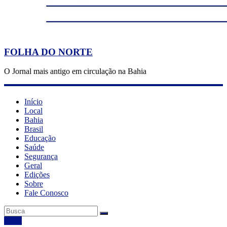
FOLHA DO NORTE
O Jornal mais antigo em circulação na Bahia
Início
Local
Bahia
Brasil
Educação
Saúde
Segurança
Geral
Edições
Sobre
Fale Conosco
Geral