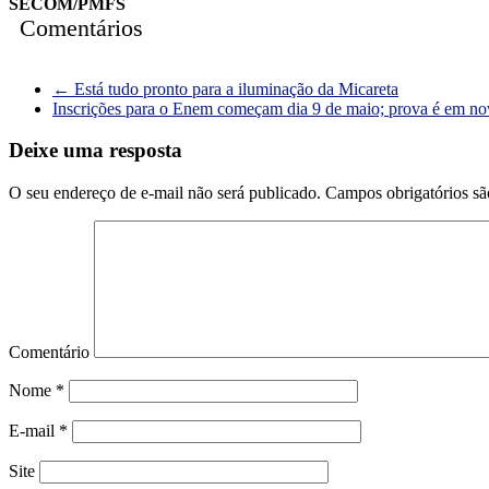
SECOM/PMFS
Comentários
←
Está tudo pronto para a iluminação da Micareta
Inscrições para o Enem começam dia 9 de maio; prova é em 
Deixe uma resposta
O seu endereço de e-mail não será publicado.
Campos obrigatórios s
Comentário
Nome
*
E-mail
*
Site