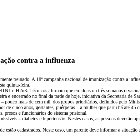
ção contra a influenza
amente treinado. A 18ª campanha nacional de imunização contra a influe
ta quinta-feira.
 H1N1 e H2n3. Técnicos afirmam que em duas ou três semanas o vacinad
ira e encerrado no final da tarde de hoje, iniciativa da Secretaria de S
 pouco mais de cem mil, dos grupos prioritários, definidos pelo Minis
or de cinco anos, gestantes, puérperas – a mulher que pariu há até 45 di
 presos e funcionários do sistema prisional.
ssíveis – diabetes e hipertensão. Nestes casos, as pessoas deverão ap
 estão cadastrados. Neste caso, um parente deve informar a situação ao