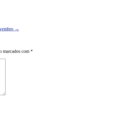
novembro
→
ão marcados com
*