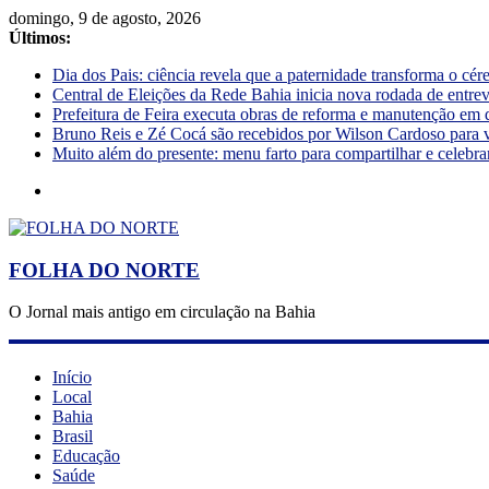
domingo, 9 de agosto, 2026
Últimos:
Dia dos Pais: ciência revela que a paternidade transforma o cé
Central de Eleições da Rede Bahia inicia nova rodada de entre
Prefeitura de Feira executa obras de reforma e manutenção em 
Bruno Reis e Zé Cocá são recebidos por Wilson Cardoso para 
Muito além do presente: menu farto para compartilhar e celebra
FOLHA DO NORTE
O Jornal mais antigo em circulação na Bahia
Início
Local
Bahia
Brasil
Educação
Saúde