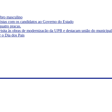
rebro masculino
vistas com os candidatos ao Governo do Estado
quatro praças.
visita às obras de modernização da UPB e destacam união do municipa
r o Dia dos Pais