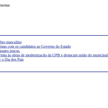
mentar.
rebro masculino
vistas com os candidatos ao Governo do Estado
quatro praças.
visita às obras de modernização da UPB e destacam união do municipa
r o Dia dos Pais