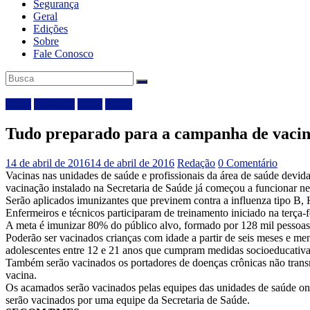
Segurança
Geral
Edições
Sobre
Fale Conosco
Bahia
Destaque
Local
Saúde
Tudo preparado para a campanha de vacina
14 de abril de 2016
14 de abril de 2016
Redação
0 Comentário
Vacinas nas unidades de saúde e profissionais da área de saúde devid
vacinação instalado na Secretaria de Saúde já começou a funcionar nes
Serão aplicados imunizantes que previnem contra a influenza tipo B,
Enfermeiros e técnicos participaram de treinamento iniciado na terça-fe
A meta é imunizar 80% do público alvo, formado por 128 mil pessoas –
Poderão ser vacinados crianças com idade a partir de seis meses e men
adolescentes entre 12 e 21 anos que cumpram medidas socioeducativas,
Também serão vacinados os portadores de doenças crônicas não transmi
vacina.
Os acamados serão vacinados pelas equipes das unidades de saúde onde
serão vacinados por uma equipe da Secretaria de Saúde.