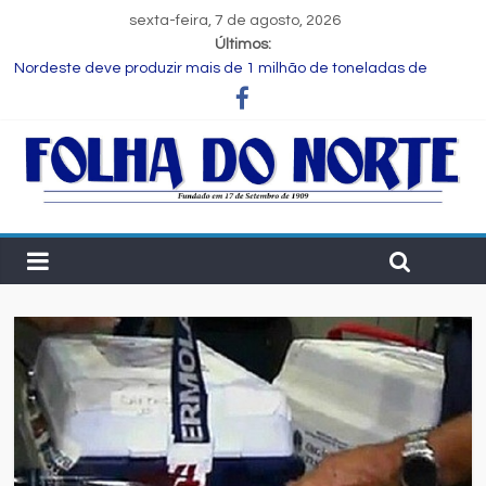
sexta-feira, 7 de agosto, 2026
Últimos:
FIEB lança Comitê das Cadeias Química e Petroquímica com o
objetivo de fortalecer o setor na Bahia
Nordeste deve produzir mais de 1 milhão de toneladas de
algodão pela primeira vez, aponta Etene
Novas regras para notas fiscais entram em vigor; entenda o que
muda para as empresas
Programa Speak Up reúne estudantes da rede municipal em
oficina pedagógica
Estudante de Salvador é selecionada para intercâmbio em
tecnologia na China